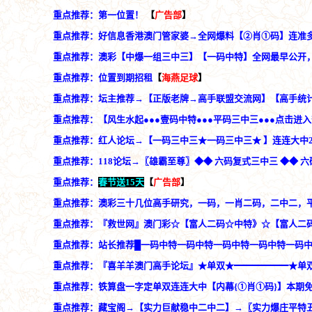
热门推荐
重点推荐：
第一位置！
【
广告部
】
热门推荐
重点推荐：好信息香港澳门管家婆→全网爆料【②肖①码】连准
热门推荐
重点推荐：
澳彩【中爆一组三中三】【一码中特】全网最早公开
热门推荐
重点推荐：位置到期招租
【
海燕足球
】
热门推荐
重点推荐：坛主推荐→【正版老牌→高手联盟交流网】【高手统计
热门推荐
重点推荐：【风生水起●●●壹码中特●●●平码三中三●●●点击进入查
热门推荐
重点推荐：红人论坛→【一码三中三★一码三中三★ 】连连大中23
热门推荐
重点推荐：118论坛→〖雄霸至尊〗◆◆ 六码复式三中三 ◆◆ 六
热门推荐
重点推荐：
春节送15天
【
广告部
】
热门推荐
重点推荐：澳彩三十几位高手研究，一码，一肖二码，二中二，
热门推荐
重点推荐：
『救世网』澳门彩☆【富人二码☆中特》☆【富人二
热门推荐
重点推荐：站长推荐█一码中特一码中特一码中特一码中特一码中
热门推荐
重点推荐：『喜羊羊澳门高手论坛』★单双★━━━━━━★单双
热门推荐
重点推荐：铁算盘一字定单双连连大中【内幕{①肖①码}】本期
热门推荐
重点推荐：藏宝阁→【实力巨献稳中二中二】→〖实力爆庄平特