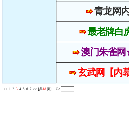
青龙网
最老牌白
澳门朱雀网
玄武网【内幕
<<
1
2
3
4
5
6
7
>>
[共
18
页] Go