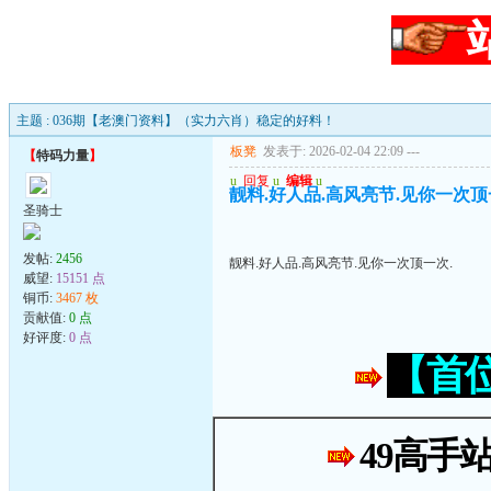
主题 : 036期【老澳门资料】（实力六肖）稳定的好料！
板凳
发表于: 2026-02-04 22:09
---
【
特码力量
】
u
回复
u
编辑
u
靓料.好人品.高风亮节.见你一次顶
圣骑士
发帖:
2456
靓料.好人品.高风亮节.见你一次顶一次.
威望:
15151 点
铜币:
3467 枚
贡献值:
0 点
好评度:
0 点
【首
49高手