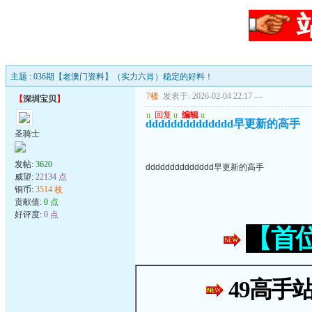
主题 : 036期【老澳门资料】（实力六肖）稳定的好料！
7楼
发表于: 2026-02-04 22:17
---
【
深圳宝贝
】
u
回复
u
编辑
u
dddddddddddddd早更新的高手
圣骑士
发帖:
3620
dddddddddddddd早更新的高手
威望:
22134 点
铜币:
3514 枚
贡献值:
0 点
好评度:
0 点
【首
49高手