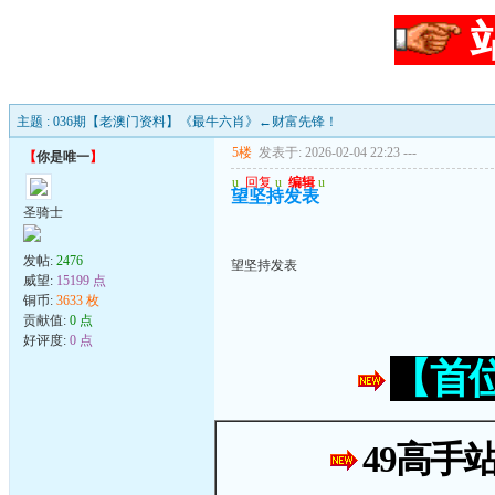
主题 : 036期【老澳门资料】《最牛六肖》←财富先锋！
5楼
发表于: 2026-02-04 22:23
---
【
你是唯一
】
u
回复
u
编辑
u
望坚持发表
圣骑士
发帖:
2476
望坚持发表
威望:
15199 点
铜币:
3633 枚
贡献值:
0 点
好评度:
0 点
【首
49高手