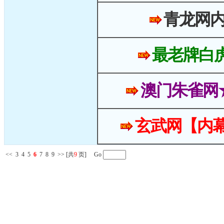
青龙网
最老牌白
澳门朱雀网
玄武网【内幕
<<
3
4
5
6
7
8
9
>>
[共
9
页] Go