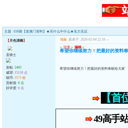
主题 : 036期【老澳门资料】★买什么中什么★实力见证.
地板
发表于: 2026-02-04 22:18
---
【
月色清幽
】
u
回复
u
编辑
u
希望你继续努力！把最好的资料
圣骑士
发帖:
2403
希望你继续努力！把最好的资料奉献给大家
威望:
15110 点
铜币:
3573 枚
贡献值:
0 点
好评度:
0 点
【首
49高手