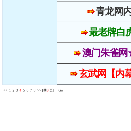
青龙网
最老牌白
澳门朱雀网
玄武网【内幕
<<
1
2
3
4
5
6
7
8
>>
[共
8
页] Go