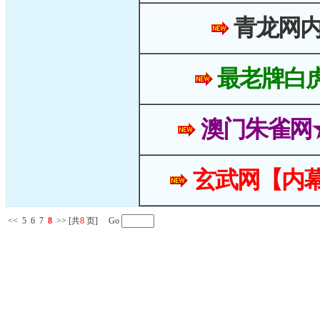
青龙网
最老牌白
澳门朱雀网
玄武网【内幕
<<
5
6
7
8
>>
[共
8
页] Go