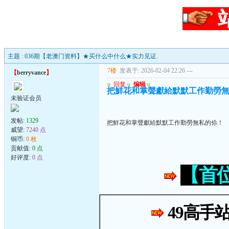
主题 : 036期【老澳门资料】★买什么中什么★实力见证.
7楼
发表于: 2026-02-04 22:26
---
【
berryvance
】
u
回复
u
编辑
u
把鮮花和掌聲獻給默默工作勤勞
未验证会员
发帖:
1329
把鮮花和掌聲獻給默默工作勤勞無私的伱！
威望:
7240 点
铜币:
0 枚
贡献值:
0 点
好评度:
0 点
【首
49高手