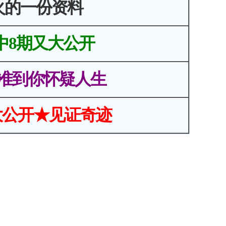
火的一份资料
中8期又大公开
准到你怀疑人生
大公开★见证奇迹