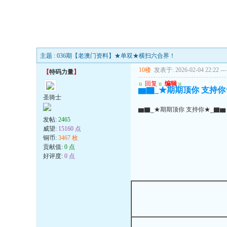
主题 : 036期【老澳门资料】★单双★横扫六合界！
10楼
发表于: 2026-02-04 22:22
---
【
特码力量
】
u
回复
u
编辑
u
▆▇_★期期顶你 支持你
圣骑士
▆▇_★期期顶你 支持你★_▇▆
发帖:
2465
威望:
15160 点
铜币:
3467 枚
贡献值:
0 点
好评度:
0 点