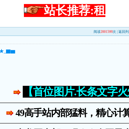
站长推荐:租
阅读
2001599
次 |
返回列
★_▇▆
【首位图片.长条文字
49高手站内部猛料，精心计