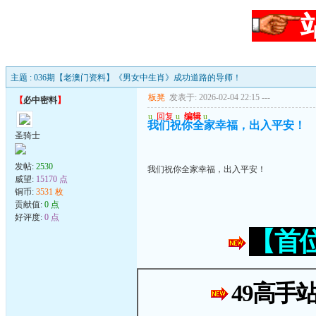
主题 : 036期【老澳门资料】《男女中生肖》成功道路的导师！
板凳
发表于: 2026-02-04 22:15
---
【
必中密料
】
u
回复
u
编辑
u
我们祝你全家幸福，出入平安！
圣骑士
发帖:
2530
我们祝你全家幸福，出入平安！
威望:
15170 点
铜币:
3531 枚
贡献值:
0 点
好评度:
0 点
【首
49高手