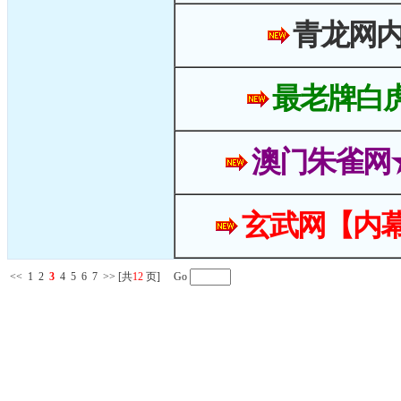
青龙网
最老牌白
澳门朱雀网
玄武网【内幕
<<
1
2
3
4
5
6
7
>>
[共
12
页] Go