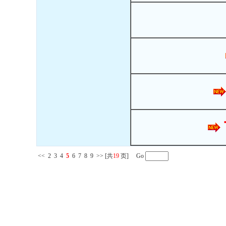
<<
2
3
4
5
6
7
8
9
>>
[共
19
页] Go