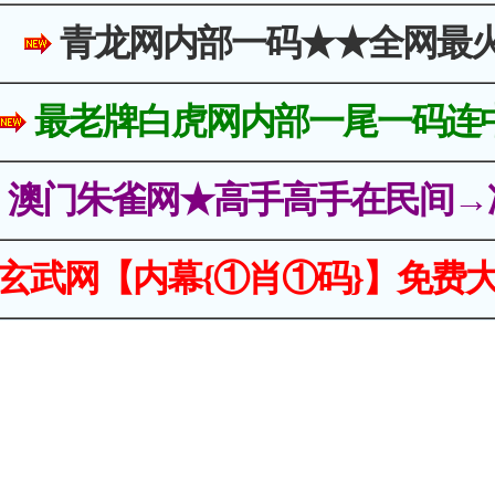
青龙网内部一码★★全网最
最老牌白虎网内部一尾一码连
澳门朱雀网★高手高手在民间→
玄武网【内幕{①肖①码}】免费