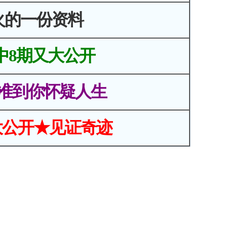
火的一份资料
中8期又大公开
准到你怀疑人生
大公开★见证奇迹