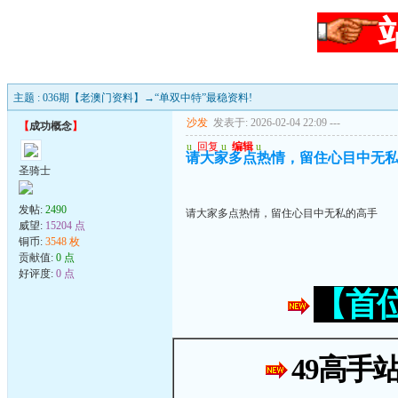
主题 : 036期【老澳门资料】→“单双中特”最稳资料!
沙发
发表于: 2026-02-04 22:09
---
【
成功概念
】
u
回复
u
编辑
u
请大家多点热情，留住心目中无
圣骑士
发帖:
2490
请大家多点热情，留住心目中无私的高手
威望:
15204 点
铜币:
3548 枚
贡献值:
0 点
好评度:
0 点
【首
49高手