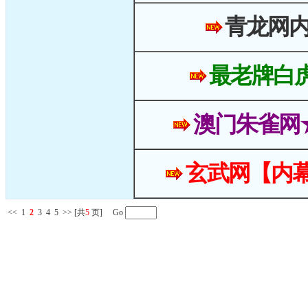
青龙网
最老牌白
澳门朱雀网
玄武网【内幕
<<
1
2
3
4
5
>>
[共
5
页] Go