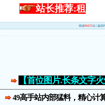
站长推荐:租
阅读
894555
次 |
返回
【首位图片.长条文字
49高手站内部猛料，精心计