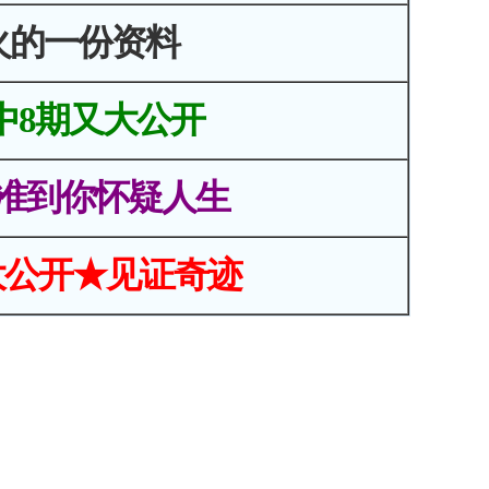
火的一份资料
中8期又大公开
准到你怀疑人生
大公开★见证奇迹