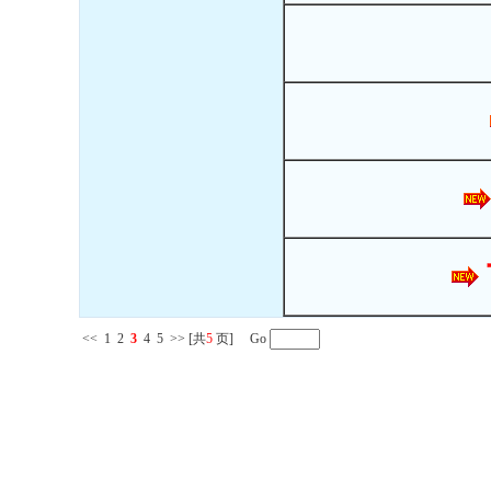
<<
1
2
3
4
5
>>
[共
5
页] Go