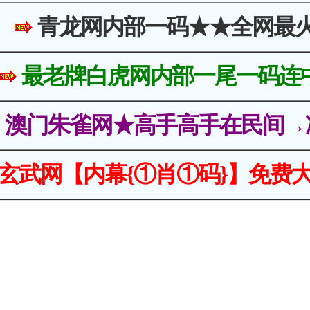
青龙网内部一码★★全网最
最老牌白虎网内部一尾一码连
澳门朱雀网★高手高手在民间→
玄武网【内幕{①肖①码}】免费