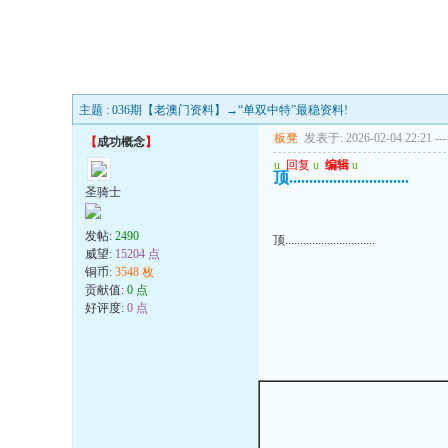
主题 : 036期【老澳门资料】→“单双中特”最稳资料!
板凳
发表于: 2026-02-04 22:21
---
【
成功概念
】
u
回复
u
编辑
u
顶..............................
圣骑士
发帖:
2490
顶..............................
威望:
15204 点
铜币:
3548 枚
贡献值:
0 点
好评度:
0 点