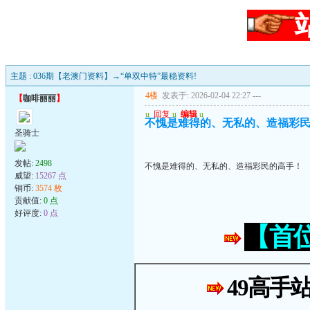
主题 : 036期【老澳门资料】→“单双中特”最稳资料!
4楼
发表于: 2026-02-04 22:27
---
【
咖啡丽丽
】
u
回复
u
编辑
u
不愧是难得的、无私的、造福彩
圣骑士
发帖:
2498
不愧是难得的、无私的、造福彩民的高手！
威望:
15267 点
铜币:
3574 枚
贡献值:
0 点
好评度:
0 点
【首
49高手