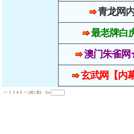
青龙网
最老牌白
澳门朱雀网
玄武网【内幕
<<
2
3
4
5
>>
[共
5
页] Go