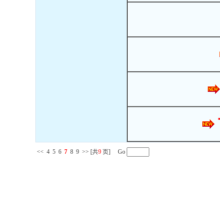
<<
4
5
6
7
8
9
>>
[共
9
页] Go