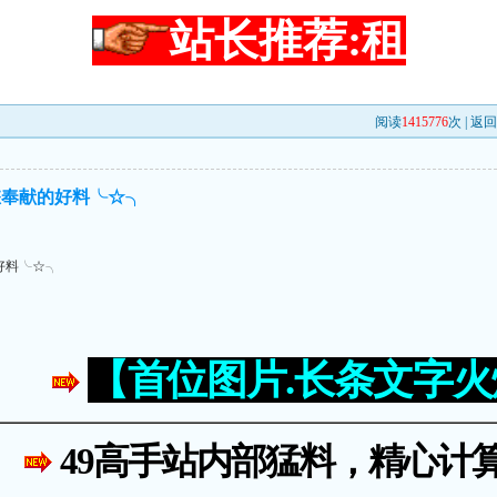
站长推荐:租
阅读
1415776
次 |
返回
您奉献的好料╰☆╮
好料╰☆╮
【首位图片.长条文字
49高手站内部猛料，精心计