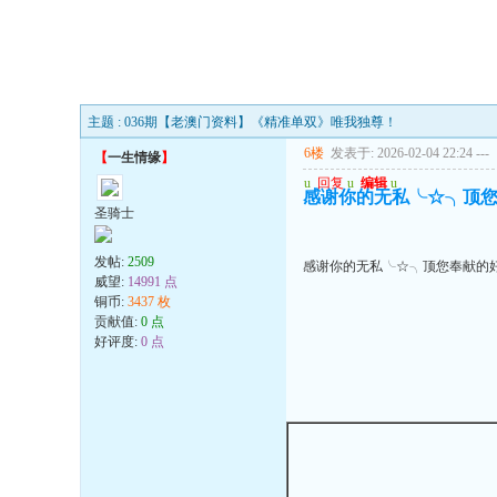
主题 : 036期【老澳门资料】《精准单双》唯我独尊！
6楼
发表于: 2026-02-04 22:24
---
【
一生情缘
】
u
回复
u
编辑
u
感谢你的无私╰☆╮顶
圣骑士
发帖:
2509
感谢你的无私╰☆╮顶您奉献的
威望:
14991 点
铜币:
3437 枚
贡献值:
0 点
好评度:
0 点