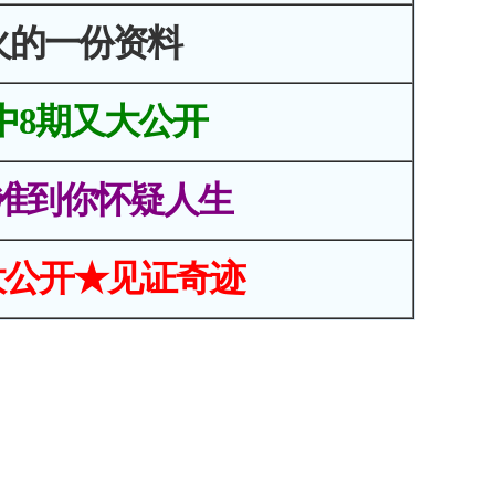
火的一份资料
中8期又大公开
准到你怀疑人生
大公开★见证奇迹