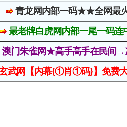
青龙网内部一码★★全网最
最老牌白虎网内部一尾一码连
澳门朱雀网★高手高手在民间→
玄武网【内幕{①肖①码}】免费