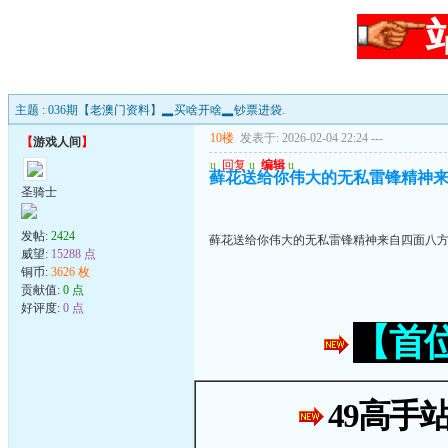
主题 : 036期【老澳门资料】▂买啥开啥▂钞票进袋.
10楼
发表于: 2026-02-04 22:24
---
【
游戏人间
】
u
回复
u
编辑
u
藓花送给你伟大的无私雷锋精神
圣骑士
发帖:
2424
藓花送给你伟大的无私雷锋精神来自四面八
威望:
15288 点
铜币:
3626 枚
贡献值:
0 点
好评度:
0 点
【首
49高手