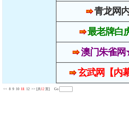
青龙网
最老牌白
澳门朱雀网
玄武网【内幕
<<
8
9
10
11
12
>>
[共
12
页] Go