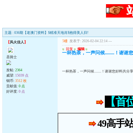
主题 : 036期【老澳门资料】$精准天地肖$抱得美人归!
5楼
发表于: 2026-02-04 22:14
---
【
风火佳人
】
u
回复
u
编辑
u
一杯热茶，一声问候........！谢
圣骑士
发帖:
2364
一杯热茶，一声问候........！谢谢您好料共分
威望:
15039 点
铜币:
3512 枚
贡献值:
0 点
好评度:
0 点
【首
49高手