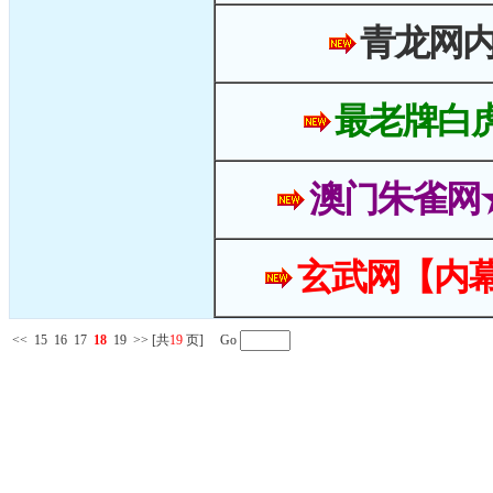
青龙网
最老牌白
澳门朱雀网
玄武网【内幕
<<
15
16
17
18
19
>>
[共
19
页] Go