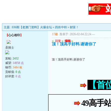
主题 : 036期【老澳门资料】火爆全坛＜四肖中特＞财富！
17楼
发表于: 2026-02-04 22:24
---
【
心心相印
】
u
回复
u
编辑
u
顶！顶高手好料.谢谢你了
圣骑士
发帖:
2432
顶！顶高手好料.谢谢你了
威望:
14958 点
铜币:
3484 枚
贡献值:
0 点
好评度:
0 点
【首
49高手