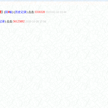
理
】
(
回
0
帖
)
(
历史记录
) 点击:
3318328
2023-02-10 13:44
记录
) 点击:
56125892
2020-10-28 17:56