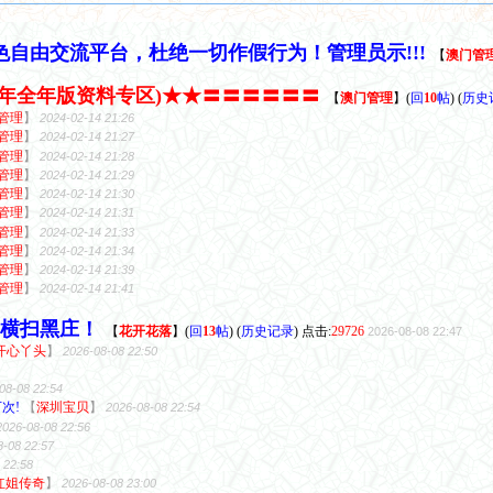
自由交流平台，杜绝一切作假行为！管理员示!!!
【
澳门管
6年全年版资料专区)★★〓〓〓〓〓〓
【
澳门管理
】
(
回
10
帖
)
(
历史
管理
】
2024-02-14 21:26
管理
】
2024-02-14 21:27
管理
】
2024-02-14 21:28
管理
】
2024-02-14 21:29
管理
】
2024-02-14 21:30
管理
】
2024-02-14 21:31
管理
】
2024-02-14 21:33
管理
】
2024-02-14 21:34
管理
】
2024-02-14 21:39
管理
】
2024-02-14 21:41
＞横扫黑庄！
【
花开花落
】
(
回
13
帖
)
(
历史记录
) 点击:
29726
2026-08-08 22:47
开心丫头
】
2026-08-08 22:50
08-08 22:54
次!
【
深圳宝贝
】
2026-08-08 22:54
2026-08-08 22:56
8-08 22:57
 22:58
红姐传奇
】
2026-08-08 23:00